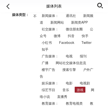
媒体列表
媒体类型：
新闻媒体：
通讯社
新闻频
不
道
新闻网站
新闻类APP
限
社交媒体：
微信朋友圈
公
众号
微博
抖音
快手
小红书
Facebook
Twitter
知乎
广告媒体：
电视
报刊
广播
网站社交媒体信息流
楼宇广告
搜索引擎
户外广
告
娱乐媒体：
电影
电视剧
综艺节目
音乐
游戏
网
络小说
直播秀
教育媒体：
教育电视类
教