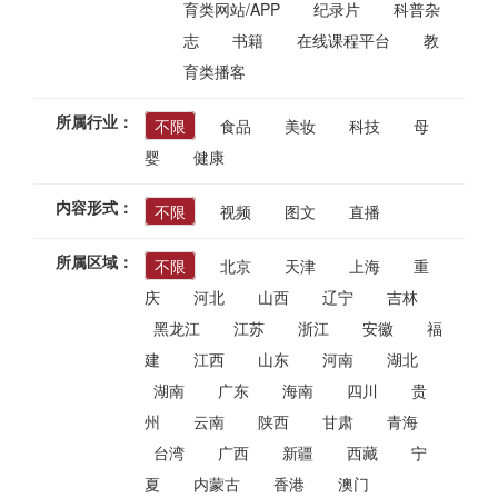
育类网站/APP
纪录片
科普杂
志
书籍
在线课程平台
教
育类播客
所属行业：
不限
食品
美妆
科技
母
婴
健康
内容形式：
不限
视频
图文
直播
所属区域：
不限
北京
天津
上海
重
庆
河北
山西
辽宁
吉林
黑龙江
江苏
浙江
安徽
福
建
江西
山东
河南
湖北
湖南
广东
海南
四川
贵
州
云南
陕西
甘肃
青海
台湾
广西
新疆
西藏
宁
夏
内蒙古
香港
澳门