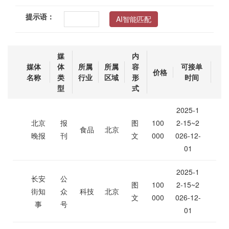
提示语：
AI智能匹配
媒
内
媒体
体
所属
所属
容
可接单
价格
名称
类
行业
区域
形
时间
型
式
2025-1
北京
报
图
100
2-15~2
食品
北京
晚报
刊
文
000
026-12-
01
2025-1
长安
公
图
100
2-15~2
街知
众
科技
北京
文
000
026-12-
事
号
01