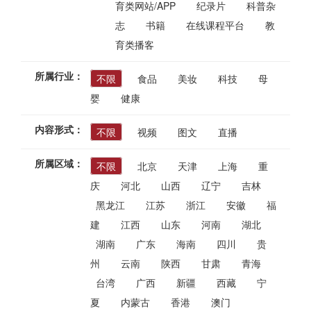
育类网站/APP
纪录片
科普杂
志
书籍
在线课程平台
教
育类播客
所属行业：
不限
食品
美妆
科技
母
婴
健康
内容形式：
不限
视频
图文
直播
所属区域：
不限
北京
天津
上海
重
庆
河北
山西
辽宁
吉林
黑龙江
江苏
浙江
安徽
福
建
江西
山东
河南
湖北
湖南
广东
海南
四川
贵
州
云南
陕西
甘肃
青海
台湾
广西
新疆
西藏
宁
夏
内蒙古
香港
澳门