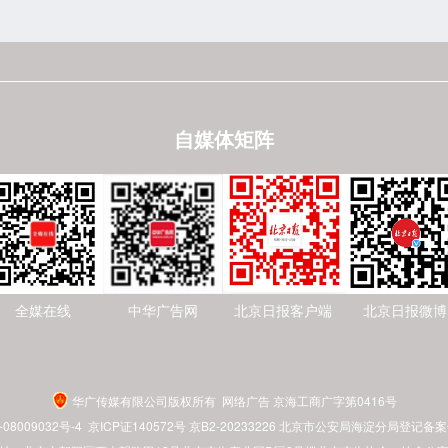
自媒体矩阵
全媒在线
中华广告网
北京日报客户端
北京日报微博
华广传媒有限公司版权所有 网络广告 京海工商广字第0416号
08009032号-4
京ICP证140572号 京B2-20233226 北京市公安局海淀分局