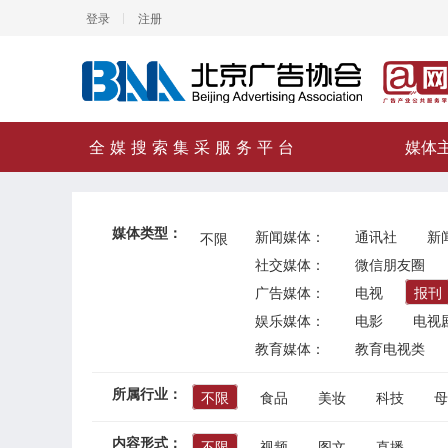
登录
注册
全媒搜索集采服务平台
媒体
媒体类型：
新闻媒体：
通讯社
新
不限
社交媒体：
微信朋友圈
广告媒体：
电视
报刊
娱乐媒体：
电影
电视
教育媒体：
教育电视类
所属行业：
不限
食品
美妆
科技
母
内容形式：
不限
视频
图文
直播