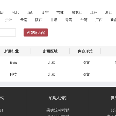
庆
河北
山西
辽宁
吉林
黑龙江
江苏
浙江
贵州
云南
陕西
甘肃
青海
台湾
广西
新
AI智能匹配
所属行业
所属区域
内容形式
食品
北京
图文
科技
北京
图文
式
采购人指引
供
账
采购流程帮助
《